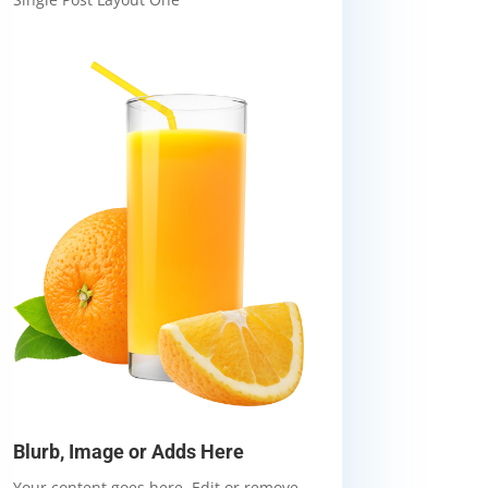
Blurb, Image or Adds Here
Your content goes here. Edit or remove